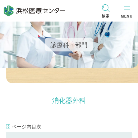
グ
本
ロ
フ
ロ
文
ー
ッ
検索
MENU
ー
へ
カ
タ
バ
ル
ー
ル
ナ
へ
診療科・部門
ナ
ビ
ビ
ゲ
ゲ
ー
ー
シ
シ
ョ
ョ
ン
消化器外科
ン
へ
へ
ページ内目次