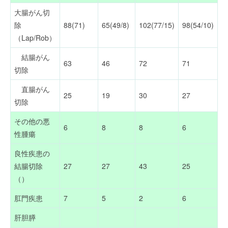
大腸がん切
除
88(71)
65(49/8)
102(77/15)
98(54/10)
（Lap/Rob）
結腸がん
63
46
72
71
切除
直腸がん
25
19
30
27
切除
その他の悪
6
8
8
6
性腫瘍
良性疾患の
結腸切除
27
27
43
25
（）
肛門疾患
7
5
2
6
肝胆膵