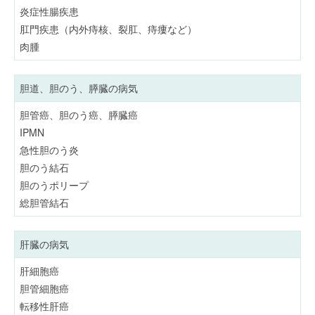
炎症性腸疾患
肛門疾患（内外痔核、裂肛、痔瘻など）
肉腫
胆道、胆のう、膵臓の病気
胆管癌、胆のう癌、膵臓癌
IPMN
急性胆のう炎
胆のう結石
胆のうポリープ
総胆管結石
肝臓の病気
肝細胞癌
胆管細胞癌
転移性肝癌