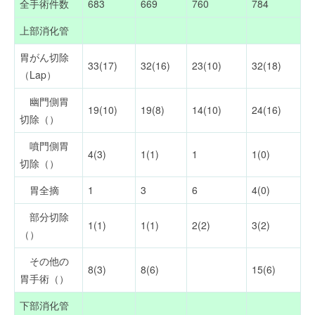
全手術件数
683
669
760
784
上部消化管
胃がん切除
33(17)
32(16)
23(10)
32(18)
（Lap）
幽門側胃
19(10)
19(8)
14(10)
24(16)
切除（）
噴門側胃
4(3)
1(1)
1
1(0)
切除（）
胃全摘
1
3
6
4(0)
部分切除
1(1)
1(1)
2(2)
3(2)
（）
その他の
8(3)
8(6)
15(6)
胃手術（）
下部消化管