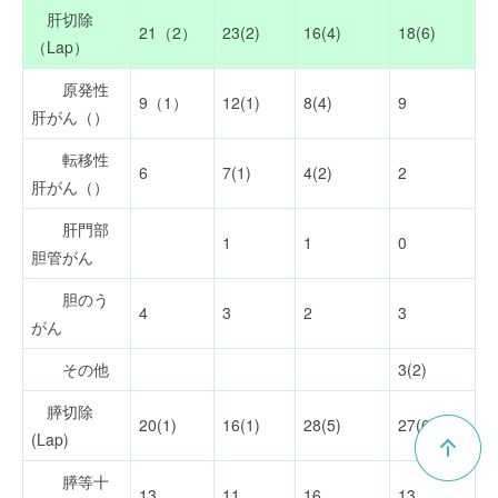
肝切除
21（2）
23(2)
16(4)
18(6)
（Lap）
原発性
9（1）
12(1)
8(4)
9
肝がん（）
転移性
6
7(1)
4(2)
2
肝がん（）
肝門部
1
1
0
胆管がん
胆のう
4
3
2
3
がん
その他
3(2)
膵切除
20(1)
16(1)
28(5)
27(6)
(Lap)
膵等十
13
11
16
13