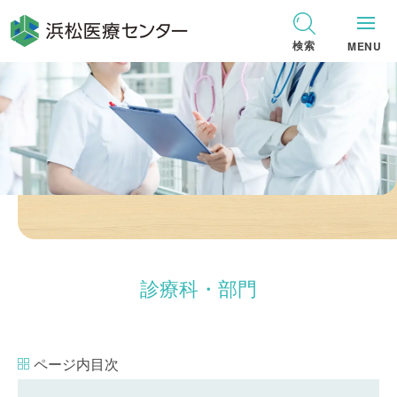
グ
本
ロ
フ
ロ
文
ー
ッ
検索
MENU
ー
へ
カ
タ
バ
ル
ー
ル
ナ
へ
ナ
ビ
ビ
ゲ
ゲ
ー
ー
シ
シ
ョ
ョ
ン
診療科・部門
ン
へ
へ
ページ内目次