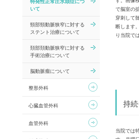
す。画像検
特発性正常圧水頭症につ
いて
で脳室の
穿刺して髄
頸部頸動脈狭窄に対する
断します。
ステント治療について
り当院で
頚部頚動脈狭窄に対する
手術治療について
脳動脈瘤について
整形外科
持続
心臓血管外科
血管外科
当院では