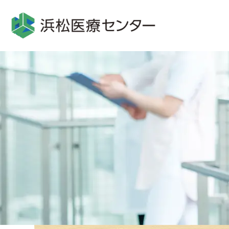
グ
本
ロ
フ
ロ
文
ー
ッ
ー
へ
カ
タ
バ
ル
ー
ル
ナ
へ
ナ
ビ
ビ
ゲ
ゲ
ー
ー
シ
シ
ョ
ョ
ン
ン
へ
へ