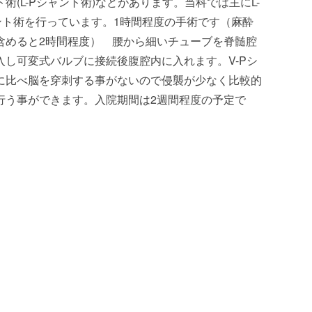
術(L-Pシャント術)などがあります。当科では主にL-
ント術を行っています。1時間程度の手術です（麻酔
含めると2時間程度） 腰から細いチューブを脊髄腔
入し可変式バルブに接続後腹腔内に入れます。V-Pシ
に比べ脳を穿刺する事がないので侵襲が少なく比較的
行う事ができます。入院期間は2週間程度の予定で