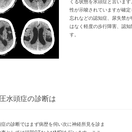
くる状態を水頭症と言います
性が示唆されていますが確定
忘れなどの認知症、尿失禁が
はなく軽度の歩行障害、認知
す。
圧水頭症の診断は
頭症の診断ではまず病歴を伺い次に神経所見を診ま