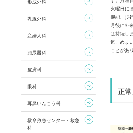
す。月曜
形成外科
火曜日に
機能、歩
乳腺外科
月後に外
は持続し
産婦人科
気、めま
ことがあ
泌尿器科
皮膚科
眼科
正常
耳鼻いんこう科
救命救急センター・救急
科