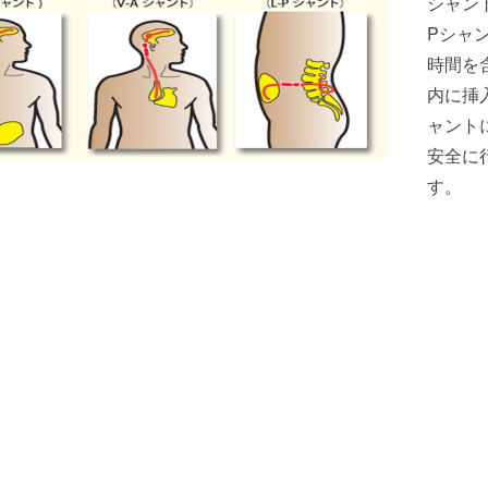
シャント
Pシャ
時間を
内に挿
ャント
安全に
す。