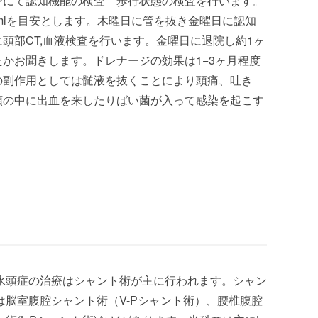
ンにて認知機能の検査 歩行状態の検査を行います。
mlを目安とします。木曜日に管を抜き金曜日に認知
頭部CT,血液検査を行います。金曜日に退院し約1ヶ
かお聞きします。ドレナージの効果は1−3ヶ月程度
の副作用としては髄液を抜くことにより頭痛、吐き
頭の中に出血を来したりばい菌が入って感染を起こす
水頭症の治療はシャント術が主に行われます。シャン
は脳室腹腔シャント術（V-Pシャント術）、腰椎腹腔