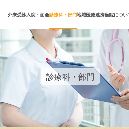
外来受診
入院・面会
診療科・部門
地域医療連携
当院につい
診療科・部門