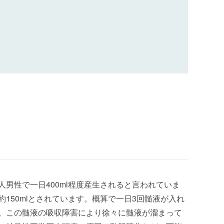
男性で一日400ml程度産生されると言われていま
150mlとされています。概算で一日3回髄液が入れ
。この髄液の吸収障害により徐々に髄液が溜まって