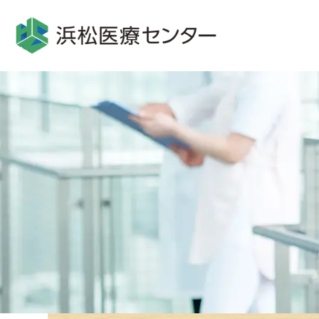
グ
本
ロ
フ
ロ
文
ー
ッ
ー
へ
カ
タ
バ
ル
ー
ル
ナ
へ
ナ
ビ
ビ
ゲ
ゲ
ー
ー
シ
シ
ョ
ョ
ン
ン
へ
へ