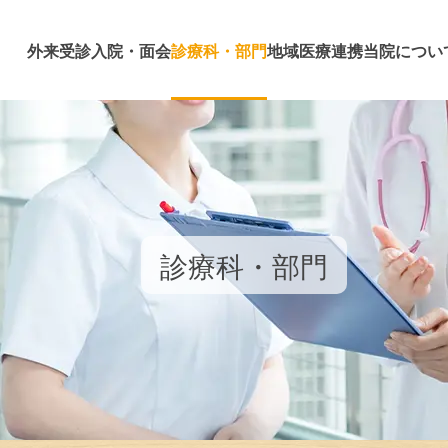
外来受診
入院・面会
診療科・部門
地域医療連携
当院につい
診療科・部門