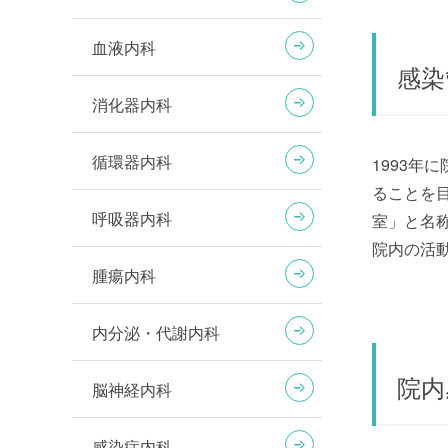
血液内科
感染
消化器内科
循環器内科
1993
ることを
呼吸器内科
室」と名
院内の活
腫瘍内科
内分泌・代謝内科
院内
脳神経内科
感染症内科