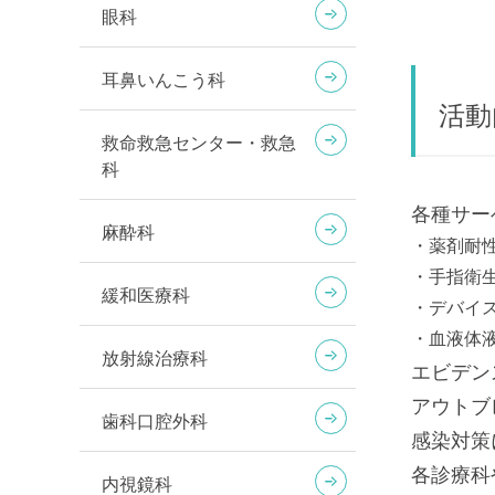
眼科
耳鼻いんこう科
活動
救命救急センター・救急
科
各種サー
麻酔科
・薬剤耐
・手指衛
緩和医療科
・デバイ
・血液体
放射線治療科
エビデン
アウトブ
歯科口腔外科
感染対策
各診療科
内視鏡科