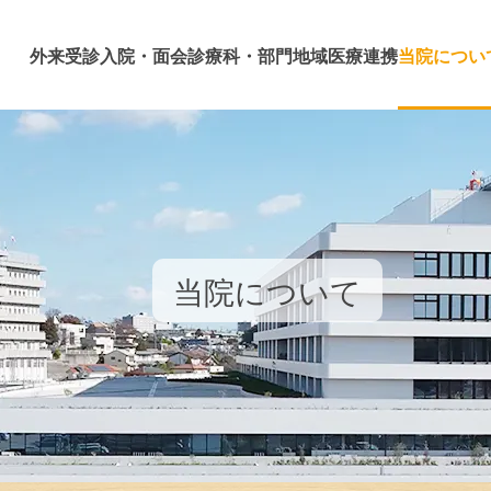
外来受診
入院・面会
診療科・部門
地域医療連携
当院につい
当院について