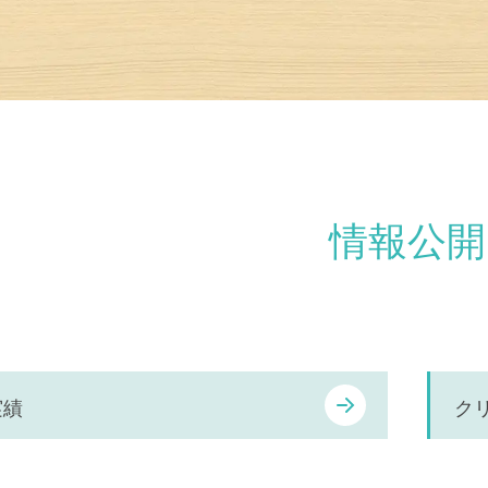
情報公開
実績
ク