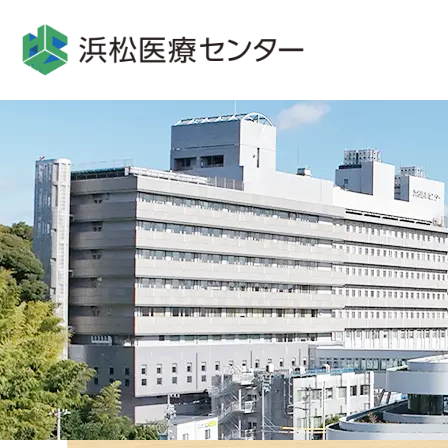
グ
本
ロ
フ
ロ
文
ー
ッ
ー
へ
カ
タ
バ
ル
ー
ル
ナ
へ
ナ
ビ
ビ
ゲ
ゲ
ー
ー
シ
シ
ョ
ョ
ン
ン
へ
へ