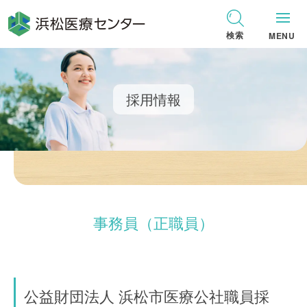
グ
本
ロ
フ
ロ
文
ー
ッ
検索
MENU
ー
へ
カ
タ
バ
ル
ー
ル
ナ
へ
採用情報
ナ
ビ
ビ
ゲ
ゲ
ー
ー
シ
シ
ョ
ョ
ン
事務員（正職員）
ン
へ
へ
公益財団法人 浜松市医療公社職員採