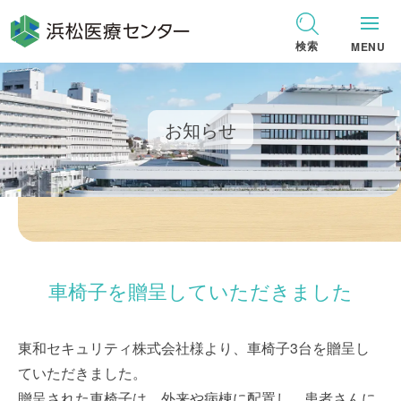
グ
本
ロ
フ
ロ
文
ー
ッ
検索
MENU
ー
へ
カ
タ
バ
ル
ー
ル
ナ
へ
お知らせ
ナ
ビ
ビ
ゲ
ゲ
ー
ー
シ
シ
ョ
ョ
ン
車椅子を贈呈していただきました
ン
へ
へ
東和セキュリティ株式会社様より、車椅子3台を贈呈し
ていただきました。
贈呈された車椅子は、外来や病棟に配置し、患者さんに