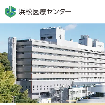
グ
本
ロ
フ
ロ
文
ー
ッ
ー
へ
カ
タ
バ
ル
ー
ル
ナ
へ
ナ
ビ
ビ
ゲ
ゲ
ー
ー
シ
シ
ョ
ョ
ン
ン
へ
へ