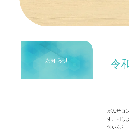
令
お知らせ
がんサロ
す。同じ
笑いあり