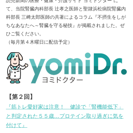
読売新聞の医療・健康・介護サイト“ヨミドクター”に
て、当院腎臓内科部長 辻孝之医師と聖隷浜松病院腎臓内
科部長 三﨑太郎医師の共著によるコラム『不摂生をしが
ちなあなたへ～腎臓を守る秘技』が掲載されました。ぜ
ひご覧ください。
（毎月第４木曜日に配信予定）
【第２回】
『筋トレ愛好家は注意！ 健診で「腎機能低下」
と判定された５５歳…プロテイン取り過ぎに気を
付けて』