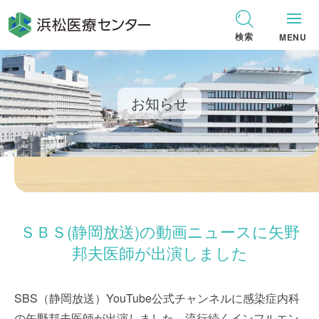
グ
本
ロ
フ
ロ
文
ー
ッ
検索
MENU
ー
へ
カ
タ
バ
ル
ー
ル
ナ
へ
お知らせ
ナ
ビ
ビ
ゲ
ゲ
ー
ー
シ
シ
ョ
ョ
ン
ＳＢＳ(静岡放送)の動画ニュースに矢野
ン
へ
へ
邦夫医師が出演しました
SBS（静岡放送）YouTube公式チャンネルに感染症内科
の矢野邦夫医師が出演しました。流行続くインフルエン