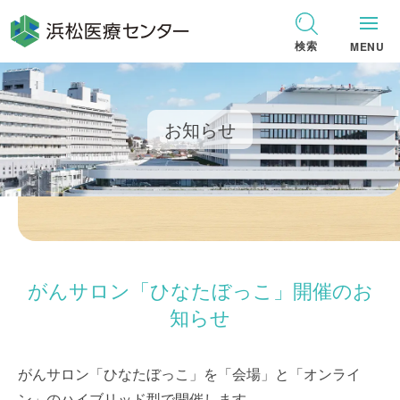
グ
本
ロ
フ
ロ
文
ー
ッ
検索
MENU
ー
へ
カ
タ
バ
ル
ー
ル
ナ
へ
お知らせ
ナ
ビ
ビ
ゲ
ゲ
ー
ー
シ
シ
ョ
ョ
ン
がんサロン「ひなたぼっこ」開催のお
ン
へ
へ
知らせ
がんサロン「ひなたぼっこ」を「会場」と「オンライ
ン」のハイブリッド型で開催します。